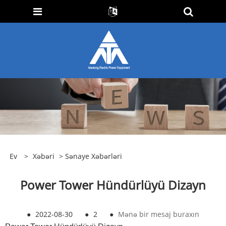
Ev
>
Xəbəri
>
Sənaye Xəbərləri
Power Tower Hündürlüyü Dizayn
●
2022-08-30
●
2
●
Mənə bir mesaj buraxın