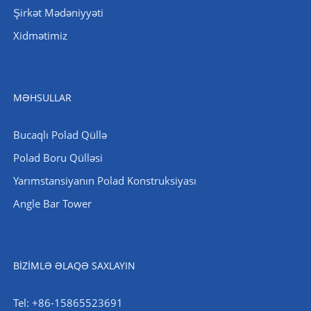
Şirkət Mədəniyyəti
Xidmətimiz
MƏHSULLAR
Bucaqlı Polad Qüllə
Polad Boru Qülləsi
Yarımstansiyanın Polad Konstruksiyası
Angle Bar Tower
BIZIMLƏ ƏLAQƏ SAXLAYIN
Tel: +86-15865523691