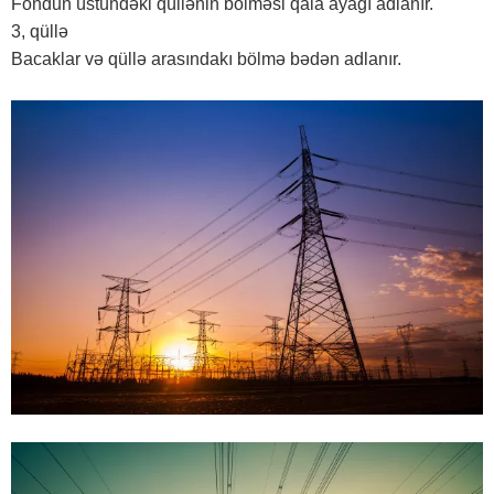
Fondun üstündəki qüllənin bölməsi qala ayağı adlanır.
3, qüllə
Bacaklar və qüllə arasındakı bölmə bədən adlanır.