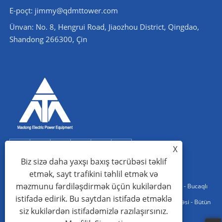
E-poçt: jimmy@qdmttower.com
Ünvan: No. 8, Hengrui Road, Jiaozhou District, Qingdao,
Shandong 266300, Çin
X
Biz sizə daha yaxşı baxış təcrübəsi təklif
etmək, sayt trafikini təhlil etmək və
məzmunu fərdiləşdirmək üçün kukilərdən
Copyright © 2022 Qingdao Maotong Power Equipment Co., Ltd. - Bucaqlı
istifadə edirik. Bu saytdan istifadə etməklə
Polad Qüllə, Yarımstansiya Polad Konstruksiya, Polad Boru Qülləsi - Bütün
siz kukilərdən istifadəmizlə razılaşırsınız.
hüquqlar qorunur.