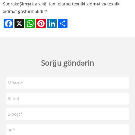
Sonrakı:
Şimşək aralığı tam olaraq texniki xidmət və texniki
xidmət göstərməlidir?
Facebook
X
WhatsApp
Pinterest
LinkedIn
Share
Sorğu göndərin