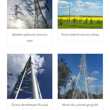
Şəbəkə qülləsinin ötürücü
Polad elektrik ötürücü dirəyi
xətti
Özünü dəstəkləyən Bucaqlı
Metal düz yüksək gərginlik