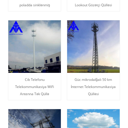
poladda sinklənmiş
Lookout Gözətçi Qülləsi
Cib Telefonu
Güc mikrodalğalı 50 km
Telekommunikasiya WiFi
İnternet Telekommunikasiya
Antenna Tək Qüllə
Qülləsi