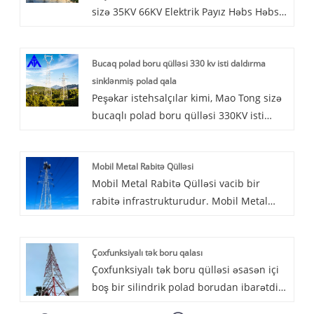
sizə 35KV 66KV Elektrik Payız Həbs Həbs
bir layihə dəyəri üçün qısa tikinti
Bucağı Qülləsi ilə təmin etmək istəyir. Və
müddəti azdır.
sizə ən yaxşı satışdan sonrakı xidmət və
Bucaq polad boru qülləsi 330 kv isti daldırma
vaxtında çatdırılma təklif edəcəyik.
sinklənmiş polad qala
Müştərilər seçməyi və dostlarını almağa
Peşəkar istehsalçılar kimi, Mao Tong sizə
əmin ola bilərlər.
bucaqlı polad boru qülləsi 330KV isti
batan polad qülləni təmin etmək istəyir.
Və sizə ən yaxşı satışdan sonrakı xidmət
Mobil Metal Rabitə Qülləsi
və vaxtında çatdırılma təklif edəcəyik.
Mobil Metal Rabitə Qülləsi vacib bir
rabitə infrastrukturudur. Mobil Metal
Rabitə Qülləsi, simsiz rabitə siqnallarının
ötürülməsi və qəbulunu təmin etmək
Çoxfunksiyalı tək boru qalası
üçün antenlər və siqnal ötürücüləri kimi
Çoxfunksiyalı tək boru qülləsi əsasən içi
telekommunikasiya avadanlıqlarını
boş bir silindrik polad borudan ibarətdir.
dəstəkləmək üçün hazırlanmışdır.
Qüllə orqanında merdivenlər, ehtiva