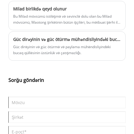
şəraitinə tab gətirə bilən davamlı və etibarlı qala dəstəyi təmin
Milad birlikdə qeyd olunur
edən yerdir.
Bu Milad mövsümü istiləşmə və sevinclə dolu olan bu Milad
mövsümü, Maotong şirkətinin bütün işçiləri, bu mətbuat şərhi ilə
ən isti tətil istəklərini və dəyərli müştərilərimizə ən dərin
təşəkkürlər və dərin təşəkkürlər.
Güc dirəyinin və güc ötürmə mühəndisliyindəki bucaq qülləsinin üstünlüyü və çatışmazlığı
Güc dirəyinin və güc ötürmə və paylama mühəndisliyindəki
bucaq qülləsinin üstünlük və çatışmazlığı.
Sorğu göndərin