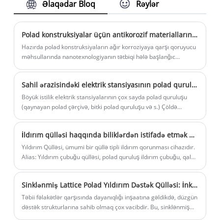
Əlaqədar Bloq
Rəylər
edən mötərizədə və digər quruluşları
asan istismar və istismar üçün
birləşdirən merdivenlərdə ola bilər.
Polad konstruksiyalar üçün antikorozif materialların inkişaf tendensiyası
Çoxfunksiyalı tək boru qülləsinin alt
Hazırda polad konstruksiyaların ağır korroziyaya qarşı qoruyucu
divarı, ümumiyyətlə, aşağı bir qapı açılışı,
məhsullarında nanotexnologiyanın tətbiqi hələ başlanğıc
mərhələsindədir. Nadir məhsulların ölkə daxilində və xaricdə
iş platformanının yerləşdiyi divar yuxarı
tətbiqi ilə bağlı hesabatlar. Lakin nanotexnologiyanın tətbiqinin
qapı açılmasına malikdir və anten braketi
Sahil ərazisindəki elektrik stansiyasının polad quruluşunun antikorroziv sxemi haqqında qısa analiz
bu sahəyə böyük qazanc gətirəcəyi şübhəsizdir.
iş platformasının hasarında sabitlənir.
Böyük istilik elektrik stansiyalarının çox sayda polad quruluşu
(qaynayan polad çərçivə, bitki polad quruluşu və s.) Çöldə
yerləşən avadanlıq, boru kəmərləri var.
İldırım qülləsi haqqında biliklərdən istifadə etmək üçün giriş
Yıldırım Qülləsi, ümumi bir qüllə tipli ildırım qorunması cihazıdır.
Alias: Yıldırım çubuğu qülləsi, polad quruluş ildırım çubuğu, qala
ildırım çubuğu.
Sinklənmiş Lattice Polad Yıldırım Dəstək Qülləsi: İnkişaf etməsinin həlli
Təbii fəlakətlər qarşısında dayanıqlığı inşaatına gəldikdə, düzgün
dəstək strukturlarına sahib olmaq çox vacibdir. Bu, sinklənmiş
lattice polad ildırım dəstək qülləsi, həddindən artıq hava