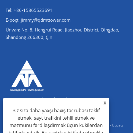
Tel: +86-15865523691
E-poçt: jimmy@qdmttower.com
Ünvan: No. 8, Hengrui Road, Jiaozhou District, Qingdao,
Shandong 266300, Çin
X
Biz sizə daha yaxşı baxış təcrübəsi təklif
etmək, sayt trafikini təhlil etmək və
məzmunu fərdiləşdirmək üçün kukilərdən
Copyright © 2022 Qingdao Maotong Power Equipment Co., Ltd. - Bucaqlı
istifadə edirik. Bu saytdan istifadə etməklə