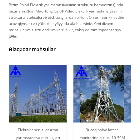
Bizim Polad Elektrik yarımstansiyasının strukturu hamımızın Çində
hazırlanmışdır, Mao Tong Çində Polad Elektrik yarımstansiyasının
strukturu istehsalçı və təchizatçılardan biridir. Onları fabrikimizdən
ucuz qiymətə və yüksək keyfiyyətlə ala bilərsiniz. Yeni dizayn
məhsullarımız sizə endirim verə bilər, xahiş edirəm topdansatışa
gəlin.
Əlaqədar məhsullar
Elektrik enerjisi ötürmə
Bucaq polad lattice
yarımstansiya quruluşları
monitorinq qülləsi 10-50M