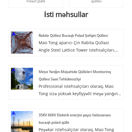
Polad Qüllə
qülləsi
İsti məhsullar
Rabitə Qülləsi Bucaqlı Polad Şəfqət Qülləsi
Mao Tong aparıcı Çin Rabitə Qülləsi
Angle Steel Lattice Tower istehsalçıları,
təchizatçıları və ixracatçısıdır. Rabitə
qülləsi qüllə gövdəsi, platforma, ildırım
Meşə Yanğın Müşahidə Qüllələri Monitorinq
çubuğu, dırmaşan nərdivan və antena
Qülləsi Saat Təhlükəsizliyi
dəstəyi kimi polad komponentlərdən
Professional istehsalçıları olaraq, Mao
ibarətdir və isti daldırma sinkləmə və
Tong sizə yüksək keyfiyyətli meşə yanğın
korroziyaya qarşı emal olunur.
müşahidə qüllələri izləmə qülləsi izləmə
təmin etmək istəyir. Kiçik bir ərazini
35KV 66KV Elektrik enerjisi payız həbsxanası
əhatə edən bir ərazini əhatə edir, torpaq
bucaqlı polad qüllə
resursunu, rahat yerləri, qüllələrin
Peşəkar istehsalçılar olaraq, Mao Tong
yüngül, rahat nəqliyyat və quraşdırma,