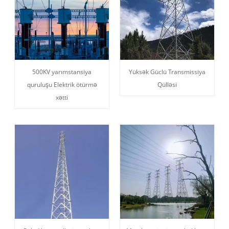
500KV yarımstansiya
Yüksək Güclü Transmissiya
quruluşu Elektrik ötürmə
Qülləsi
xətti