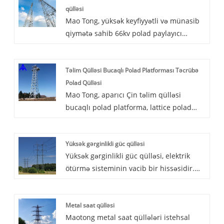
qülləsi
tam sinklənmiş nail ola bilər, polad boru
Mao Tong, yüksək keyfiyyətli və münasib
istifadəsi daha az yer, gözəl forma və
qiymətə sahib 66kv polad paylayıcı
ətraf mühiti daha ahəngdar əhatə edir.
elektrik qülləsi istehsalçıları bir peşəkar
lider Çin bucağıdır. Bucaq sinklənmiş
Təlim Qülləsi Bucaqlı Polad Platforması Təcrübə
66kv polad paylayıcı elektrik qülləsi
Polad Qülləsi
damın və döşəmənin və ya bir təpənin
Mao Tong, aparıcı Çin təlim qülləsi
kənarındakı 60 o bucaq bucağı və ya
bucaqlı polad platforma, lattice polad
dəyirmi poladdan ibarət olan elektrik
qala istehsalçılarına baxın.
enerjisi qülləsi quraşdırıla bilər.
Yüksək gərginlikli güc qülləsi
Yüksək gərginlikli güc qülləsi, elektrik
ötürmə sisteminin vacib bir hissəsidir.
Yüksək gərginlikli güc qülləsi, elektrik
enerjisinin müxtəlif bölgələrə etibarlı və
Metal saat qülləsi
sabit şəkildə ötürülməsini təmin etmək
Maotong metal saat qüllələri istehsal
üçün yüksək gərginlikli telləri