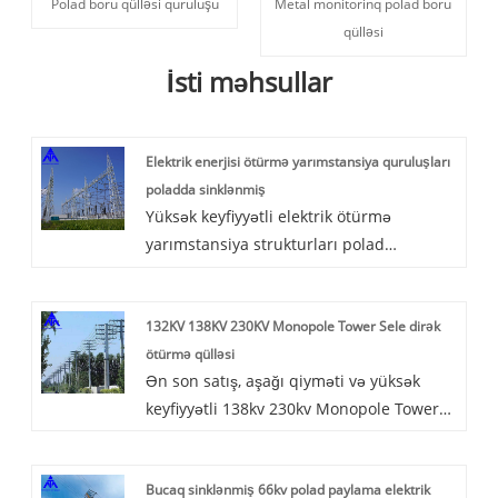
Polad boru qülləsi quruluşu
Metal monitorinq polad boru
qülləsi
İsti məhsullar
Elektrik enerjisi ötürmə yarımstansiya quruluşları
poladda sinklənmiş
Yüksək keyfiyyətli elektrik ötürmə
yarımstansiya strukturları polad
sinklənmiş Çin istehsalçıları Mao Tong
tərəfindən təklif olunur. Ağıllı
132KV 138KV 230KV Monopole Tower Sele dirək
yarımstansiyaların iş xüsusiyyətləri və
ötürmə qülləsi
vəzifələri yaxşı interaktivliyə sahib olmağı
Ən son satış, aşağı qiyməti və yüksək
zəruri edir.
keyfiyyətli 138kv 230kv Monopole Tower
Sele Transmission Tower, Mao Tong
sizinlə əməkdaşlıq etmək üçün
Bucaq sinklənmiş 66kv polad paylama elektrik
səbirsizliklə gözləyir. Polad boru qülləsi