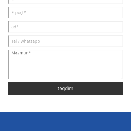
təqdim