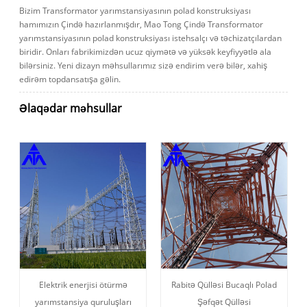
Bizim Transformator yarımstansiyasının polad konstruksiyası
hamımızın Çində hazırlanmışdır, Mao Tong Çində Transformator
yarımstansiyasının polad konstruksiyası istehsalçı və təchizatçılardan
biridir. Onları fabrikimizdən ucuz qiymətə və yüksək keyfiyyətlə ala
bilərsiniz. Yeni dizayn məhsullarımız sizə endirim verə bilər, xahiş
edirəm topdansatışa gəlin.
Əlaqədar məhsullar
Elektrik enerjisi ötürmə
Rabitə Qülləsi Bucaqlı Polad
yarımstansiya quruluşları
Şəfqət Qülləsi