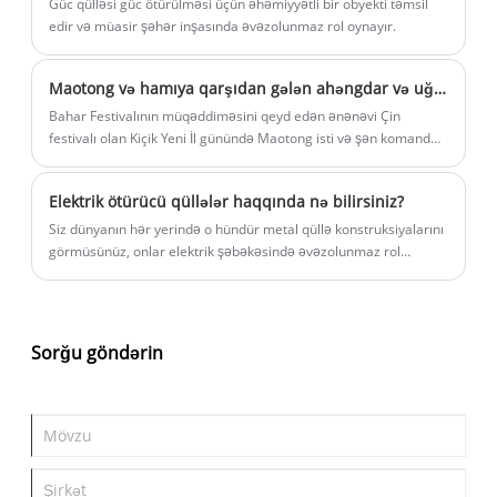
Güc qülləsi güc ötürülməsi üçün əhəmiyyətli bir obyekti təmsil
edir və müasir şəhər inşasında əvəzolunmaz rol oynayır.
Maotong və hamıya qarşıdan gələn ahəngdar və uğurlu bir il arzulayıram
Bahar Festivalının müqəddiməsini qeyd edən ənənəvi Çin
festivalı olan Kiçik Yeni İl günündə Maotong isti və şən komanda
fəaliyyəti keçirdi, burada bütün işçilər birlikdə köftə bişirmək və
ləzzət almaq, ənənəvi adətləri miras qoyaraq və komanda
Elektrik ötürücü qüllələr haqqında nə bilirsiniz?
birliyini gücləndirmək üçün toplaşdılar.
Siz dünyanın hər yerində o hündür metal qüllə konstruksiyalarını
görmüsünüz, onlar elektrik şəbəkəsində əvəzolunmaz rol
oynayırlar. Bu qüllələr elektrik stansiyaları tərəfindən istehsal
olunan elektrik enerjisini təhlükəsiz və səmərəli şəkildə hər bir
evə daşıyır və gündəlik həyatımıza fasiləsiz enerji verir.
Sorğu göndərin