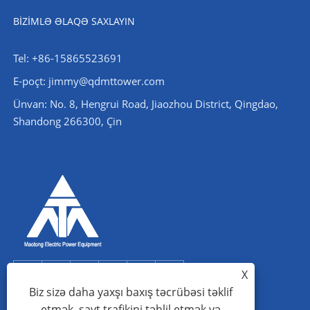
BIZIMLƏ ƏLAQƏ SAXLAYIN
Tel: +86-15865523691
E-poçt: jimmy@qdmttower.com
Ünvan: No. 8, Hengrui Road, Jiaozhou District, Qingdao,
Shandong 266300, Çin
X
Biz sizə daha yaxşı baxış təcrübəsi təklif
etmək, sayt trafikini təhlil etmək və