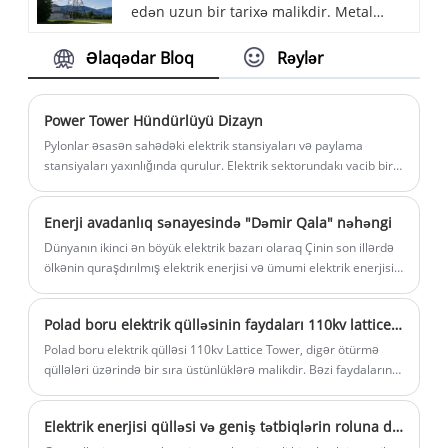
edən uzun bir tarixə malikdir. Metal
dəstəkləmək və dayandırmaq üçün
Watch Tower istehsalı, struktur dizaynı,
istifadə olunur.
Əlaqədar Bloq
Rəylər
material seçimi, emalı, istehsal və montaj
da daxil olmaqla bir çox aspektləri əhatə
edir. Elmi dizayn, yüksək keyfiyyətli
Power Tower Hündürlüyü Dizayn
materiallar və incə emalı və istehsal
Pylonlar əsasən sahədəki elektrik stansiyaları və paylama
prosesləri, struktur gücü, metal saat
stansiyaları yaxınlığında qurulur. Elektrik sektorundakı vacib bir
obyekt olaraq, pilonlar yerüstü tellər və qorunma və dəstək
qülləsinin estetikası vasitəsilə təmin edilə
rolunu oynaya bilər.
bilər.
Enerji avadanlıq sənayesində "Dəmir Qala" nəhəngi
Dünyanın ikinci ən böyük elektrik bazarı olaraq Çinin son illərdə
ölkənin quraşdırılmış elektrik enerjisi və ümumi elektrik enerjisi
gücündə davamlı bir böyüməni qorudu, lakin Çinin enerji
təchizatı hələ də uzun müddətdir gərgindir.
Polad boru elektrik qülləsinin faydaları 110kv lattice qülləsi
Polad boru elektrik qülləsi 110kv Lattice Tower, digər ötürmə
qüllələri üzərində bir sıra üstünlüklərə malikdir. Bəzi faydalarına
daxildir
Elektrik enerjisi qülləsi və geniş tətbiqlərin roluna dair ətraflı giriş